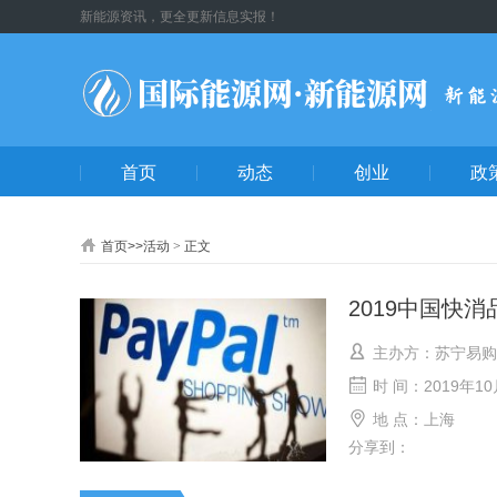
新能源资讯，更全更新信息实报！
首页
动态
创业
政
首页
>>
活动
>
正文
2019中国快消
主办方：苏宁易购
时 间：2019年10
地 点：上海
分享到：