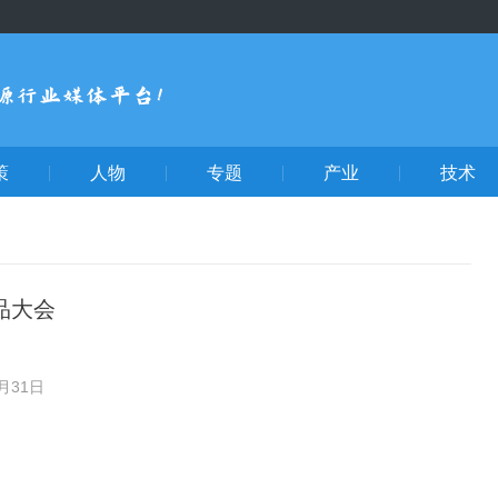
策
人物
专题
产业
技术
品大会
月31日