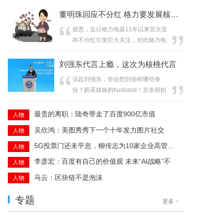
董明珠回应不分红 格力要发展核心技术
据悉，近日格力电器11年以来首次宣
布不分红引发巨大关注，对此格力电
器董事长董明珠在接受央视财经专访
时进行了...
刘强东代言上瘾，这次为核桃代言
说起刘强东，你会想到他有哪些身
份？奶茶妹妹的husband！京东创始
人兼CEO ！...
最贵的离职：陆奇带走了百度900亿市值
人物
吴欣鸿：美图秀秀下一个十年发力图片社交
人物
5G投票门还未平息，柳传志为10家企业高管上了一
人物
李彦宏：百度有自己的价值观 未来“AI战略”不
人物
马云：区块链不是泡沫
人物
专题
更多
>