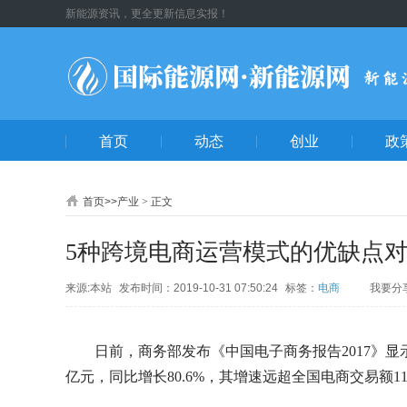
新能源资讯，更全更新信息实报！
首页
动态
创业
政
首页
>>
产业
>
正文
5种跨境电商运营模式的优缺点
来源:本站
发布时间：2019-10-31 07:50:24
标签：
电商
我要分
QQ空
朋友
博
人
日前，商务部发布《中国电子商务报告2017》显示
心网
好友
亿元，同比增长80.6%，其增速远超全国电商交易额11
博