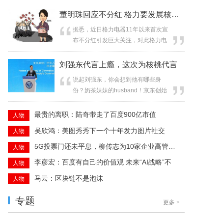
董明珠回应不分红 格力要发展核心技术
据悉，近日格力电器11年以来首次宣
布不分红引发巨大关注，对此格力电
器董事长董明珠在接受央视财经专访
时进行了...
刘强东代言上瘾，这次为核桃代言
说起刘强东，你会想到他有哪些身
份？奶茶妹妹的husband！京东创始
人兼CEO ！...
最贵的离职：陆奇带走了百度900亿市值
人物
吴欣鸿：美图秀秀下一个十年发力图片社交
人物
5G投票门还未平息，柳传志为10家企业高管上了一
人物
李彦宏：百度有自己的价值观 未来“AI战略”不
人物
马云：区块链不是泡沫
人物
专题
更多
>