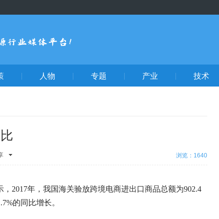
策
人物
专题
产业
技术
对比
享
浏览：1640
间
腾讯
新浪微
人网
开
，2017年，我国海关验放跨境电商进出口商品总额为902.4
微信
QQ
腾讯微
.7%的同比增长。